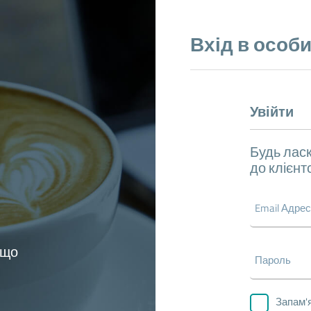
Вхід в особи
Увійти
Будь ласк
до клієнт
кщо
Запам'